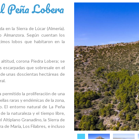
 Peña Lobera
a en la Sierra de Lúcar (Almería).
lto Almanzora. Según cuentan los
ltimos lobos que habitaron en la
 altitud, corona Piedra Lobera; se
es escarpadas que sobresale en el
io de unas doscientas hectáreas de
al.
 permitido la proliferación de una
ellas raras y endémicas de la zona,
o. El entorno natural de La Peña
e la naturaleza y el tiempo libre,
 Altiplano Granadino, la Sierra de
ra de María, Los Filabres, e incluso