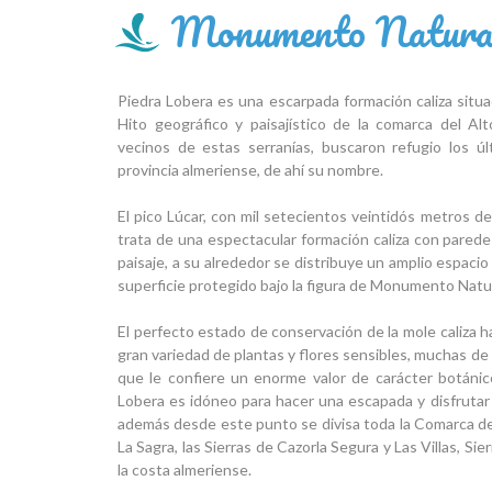
Monumento Natural
Piedra Lobera es una escarpada formación caliza situad
Hito geográfico y paisajístico de la comarca del A
vecinos de estas serranías, buscaron refugio los ú
provincia almeriense, de ahí su nombre.
El pico Lúcar, con mil setecientos veintidós metros de
trata de una espectacular formación caliza con pared
paisaje, a su alrededor se distribuye un amplio espac
superficie protegido bajo la figura de Monumento Natur
El perfecto estado de conservación de la mole caliza ha
gran variedad de plantas y flores sensibles, muchas de 
que le confiere un enorme valor de carácter botánic
Lobera es idóneo para hacer una escapada y disfrutar d
además desde este punto se divisa toda la Comarca del
La Sagra, las Sierras de Cazorla Segura y Las Villas, Sier
la costa almeriense.